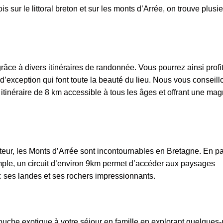
is sur le littoral breton et sur les monts d’Arrée, on trouve plusi
râce à divers itinéraires de randonnée. Vous pourrez ainsi profi
’exception qui font toute la beauté du lieu. Nous vous conseill
tinéraire de 8 km accessible à tous les âges et offrant une mag
teur, les Monts d’Arrée sont incontournables en Bretagne. En pa
e, un circuit d’environ 9km permet d’accéder aux paysages
c ses landes et ses rochers impressionnants.
touche exotique à votre séjour en famille en explorant quelques