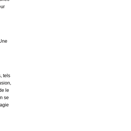
eur
 Une
, tels
usion,
de le
en se
magie