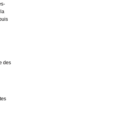
es-
la
puis
te des
tes