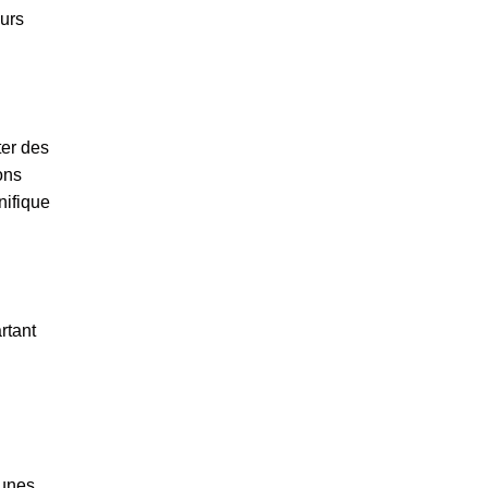
eurs
ter des
ons
nifique
rtant
-unes