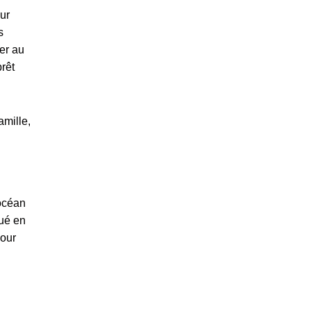
our
s
er au
prêt
amille,
’océan
tué en
pour