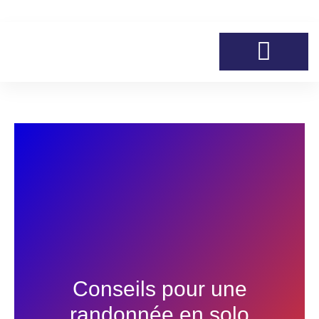
Aller
au
contenu
Conseils pour une
randonnée en solo